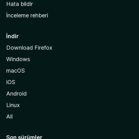
s
Hata bildir
a
İnceleme rehberi
y
f
a
İndir
s
Download Firefox
ı
Windows
n
a
macOS
g
iOS
i
d
Android
i
Linux
n
All
Son sürümler