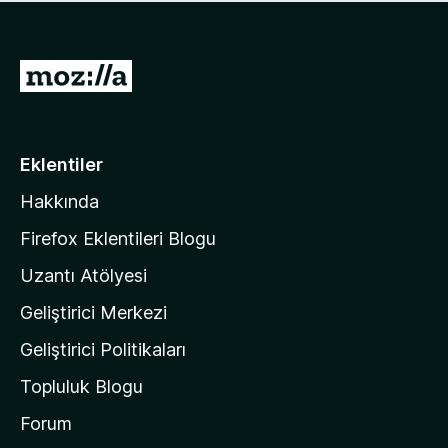
ü
u
z
a
h
n
i
M
y
ç
o
o
p
k
z
u
a
i
Eklentiler
n
l
y
Hakkında
l
o
a
k
Firefox Eklentileri Blogu
'
Uzantı Atölyesi
n
Geliştirici Merkezi
ı
n
Geliştirici Politikaları
a
Topluluk Blogu
n
a
Forum