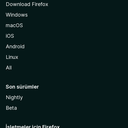
Download Firefox
ı
Windows
n
a
macOS
g
iOS
i
d
Android
i
Linux
n
All
Son sürümler
Nightly
Beta
İşletmeler için Firefox