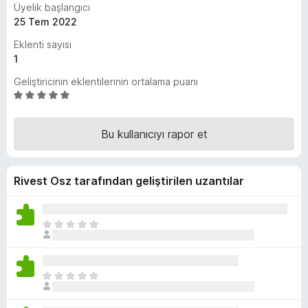
Üyelik başlangıcı
e
25 Tem 2022
n
Eklenti sayısı
t
1
i
l
Geliştiricinin eklentilerinin ortalama puanı
e
5
ü
r
z
i
Bu kullanıcıyı rapor et
e
r
i
Rivest Osz tarafından geliştirilen uzantılar
n
d
e
n
H
5
e
p
n
u
ü
H
a
z
e
n
h
n