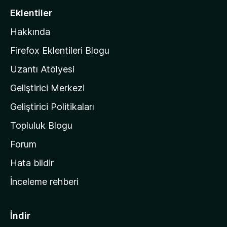
a
i
Eklentiler
n
l
y
Hakkında
l
o
a
k
Firefox Eklentileri Blogu
'
Uzantı Atölyesi
n
Geliştirici Merkezi
ı
n
Geliştirici Politikaları
a
Topluluk Blogu
n
a
Forum
s
Hata bildir
a
İnceleme rehberi
y
f
a
İndir
s