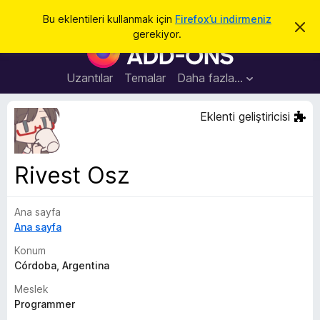
A
Giriş
Bu eklentileri kullanmak için
Firefox’u indirmeniz
B
r
gerekiyor.
u
F
a
b
i
i
l
r
Uzantılar
Temalar
Daha fazla…
d
e
i
r
f
Eklenti geliştiricisi
i
o
m
i
x
k
B
a
Rivest Osz
p
r
a
o
t
Ana sayfa
w
Ana sayfa
s
e
Konum
r
Córdoba, Argentina
E
Meslek
k
Programmer
l