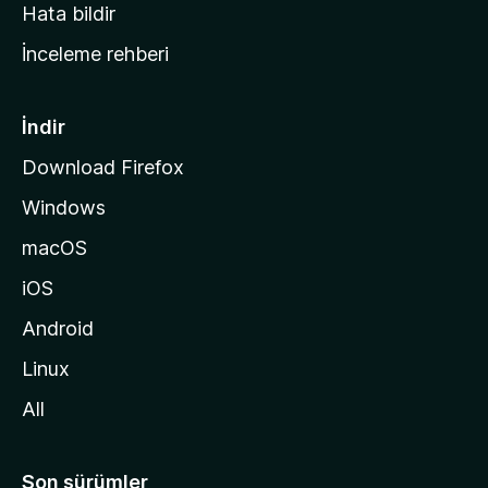
s
Hata bildir
a
İnceleme rehberi
y
f
a
İndir
s
Download Firefox
ı
Windows
n
a
macOS
g
iOS
i
d
Android
i
Linux
n
All
Son sürümler