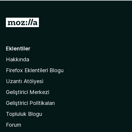
ü
u
z
a
h
n
i
M
y
ç
o
o
p
k
z
u
a
i
Eklentiler
n
l
y
Hakkında
l
o
a
k
Firefox Eklentileri Blogu
'
Uzantı Atölyesi
n
Geliştirici Merkezi
ı
n
Geliştirici Politikaları
a
Topluluk Blogu
n
a
Forum