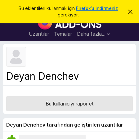
A
Giriş
Bu eklentileri kullanmak için
Firefox’u indirmeniz
B
r
gerekiyor.
u
F
a
b
i
i
l
r
Uzantılar
Temalar
Daha fazla…
d
e
i
r
f
i
o
m
i
x
k
B
a
Deyan Denchev
p
r
a
o
t
w
s
Bu kullanıcıyı rapor et
e
r
E
Deyan Denchev tarafından geliştirilen uzantılar
k
l