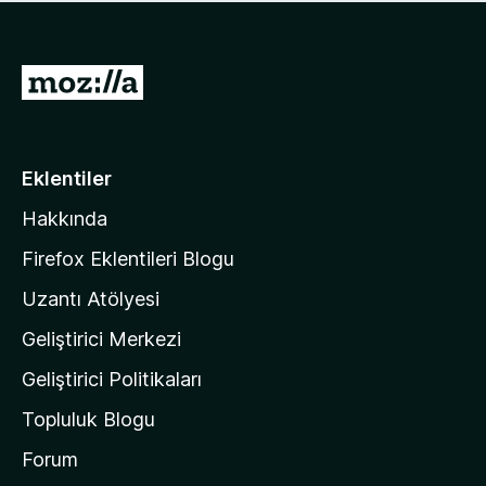
ü
u
z
a
h
n
i
M
y
ç
o
o
p
k
z
u
a
i
Eklentiler
n
l
y
Hakkında
l
o
a
k
Firefox Eklentileri Blogu
'
Uzantı Atölyesi
n
Geliştirici Merkezi
ı
n
Geliştirici Politikaları
a
Topluluk Blogu
n
a
Forum