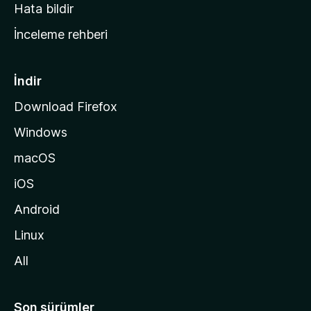
s
Hata bildir
a
İnceleme rehberi
y
f
a
İndir
s
Download Firefox
ı
Windows
n
a
macOS
g
iOS
i
d
Android
i
Linux
n
All
Son sürümler