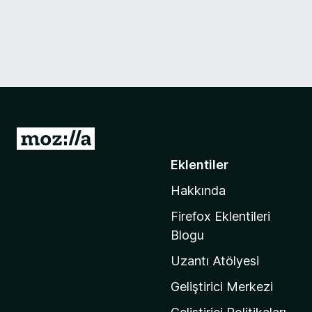
M
o
Eklentiler
z
Hakkında
i
l
Firefox Eklentileri
l
Blogu
a
Uzantı Atölyesi
'
n
Geliştirici Merkezi
ı