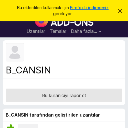
A
Giriş
Bu eklentileri kullanmak için
Firefox’u indirmeniz
B
r
gerekiyor.
u
F
a
b
i
i
l
r
Uzantılar
Temalar
Daha fazla…
d
e
i
r
f
i
o
m
i
x
k
B
a
B_CANSIN
p
r
a
o
t
w
s
Bu kullanıcıyı rapor et
e
r
E
B_CANSIN tarafından geliştirilen uzantılar
k
l