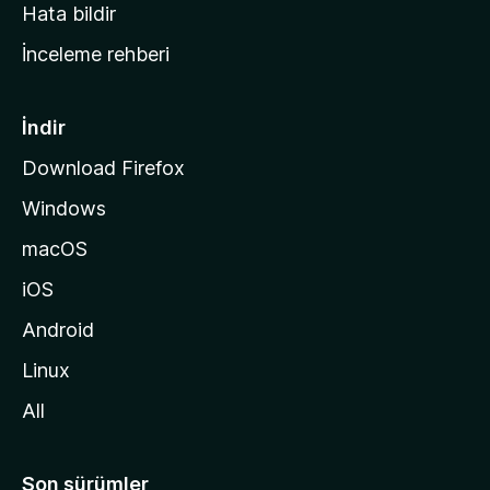
s
Hata bildir
a
İnceleme rehberi
y
f
a
İndir
s
Download Firefox
ı
Windows
n
a
macOS
g
iOS
i
d
Android
i
Linux
n
All
Son sürümler