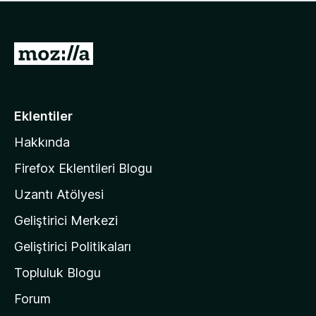
ü
u
z
a
h
n
i
M
y
ç
o
o
p
k
z
u
a
i
Eklentiler
n
l
y
Hakkında
l
o
a
k
Firefox Eklentileri Blogu
'
Uzantı Atölyesi
n
Geliştirici Merkezi
ı
n
Geliştirici Politikaları
a
Topluluk Blogu
n
a
Forum