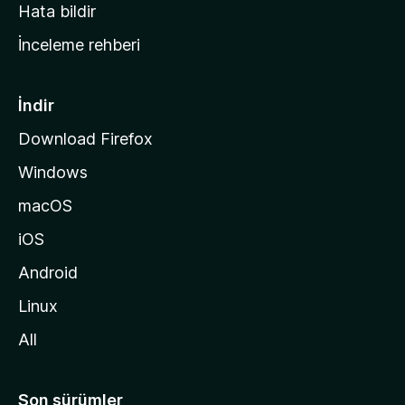
s
Hata bildir
a
İnceleme rehberi
y
f
a
İndir
s
Download Firefox
ı
Windows
n
a
macOS
g
iOS
i
d
Android
i
Linux
n
All
Son sürümler