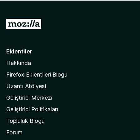
ü
u
z
a
h
n
i
M
y
ç
o
o
p
k
z
u
a
i
Eklentiler
n
l
y
Hakkında
l
o
a
k
Firefox Eklentileri Blogu
'
Uzantı Atölyesi
n
Geliştirici Merkezi
ı
n
Geliştirici Politikaları
a
Topluluk Blogu
n
a
Forum