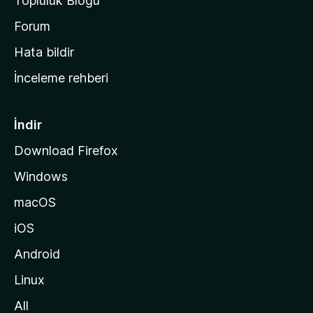
Topluluk Blogu
n
a
Forum
s
Hata bildir
a
İnceleme rehberi
y
f
a
İndir
s
Download Firefox
ı
Windows
n
a
macOS
g
iOS
i
d
Android
i
Linux
n
All