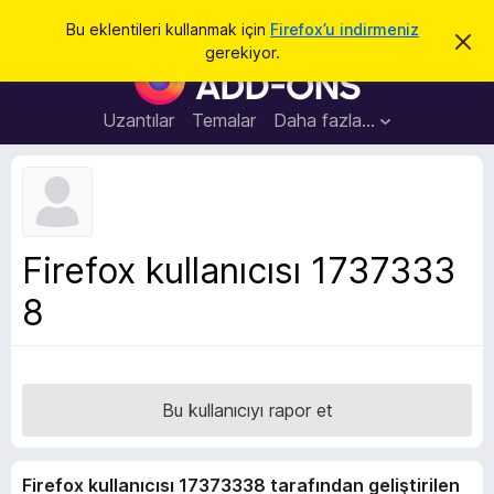
A
Giriş
Bu eklentileri kullanmak için
Firefox’u indirmeniz
B
r
gerekiyor.
u
F
a
b
i
i
l
r
Uzantılar
Temalar
Daha fazla…
d
e
i
r
f
i
o
m
i
x
k
B
a
Firefox kullanıcısı 1737333
p
r
a
8
o
t
w
s
e
r
Bu kullanıcıyı rapor et
E
k
Firefox kullanıcısı 17373338 tarafından geliştirilen
l