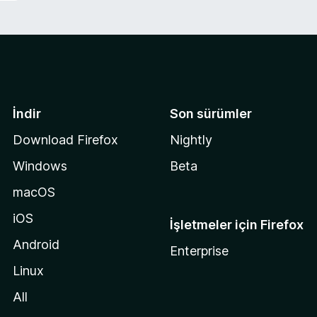
İndir
Son sürümler
Download Firefox
Nightly
Windows
Beta
macOS
iOS
İşletmeler için Firefox
Android
Enterprise
Linux
All