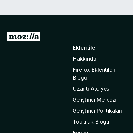
e
n
t
i
l
M
e
o
Eklentiler
r
z
i
Hakkında
i
l
Firefox Eklentileri
l
Blogu
a
Uzantı Atölyesi
'
n
Geliştirici Merkezi
ı
Geliştirici Politikaları
n
Topluluk Blogu
a
n
Forum