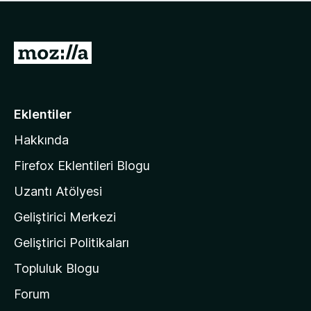
ü
u
z
a
h
n
i
M
y
ç
o
o
p
k
z
u
a
i
Eklentiler
n
l
y
Hakkında
l
o
a
k
Firefox Eklentileri Blogu
'
Uzantı Atölyesi
n
Geliştirici Merkezi
ı
n
Geliştirici Politikaları
a
Topluluk Blogu
n
a
Forum