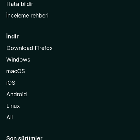
s
Hata bildir
a
İnceleme rehberi
y
f
a
İndir
s
Download Firefox
ı
Windows
n
a
macOS
g
iOS
i
d
Android
i
Linux
n
All
Son sürümler