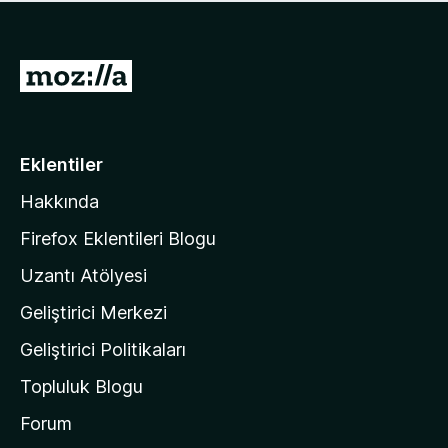
ü
u
z
a
h
n
i
M
y
ç
o
o
p
k
z
u
a
i
Eklentiler
n
l
y
Hakkında
l
o
a
k
Firefox Eklentileri Blogu
'
Uzantı Atölyesi
n
Geliştirici Merkezi
ı
n
Geliştirici Politikaları
a
Topluluk Blogu
n
a
Forum