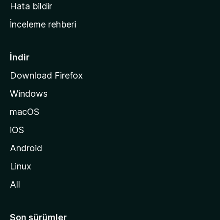
s
Hata bildir
a
İnceleme rehberi
y
f
a
İndir
s
Download Firefox
ı
Windows
n
a
macOS
g
iOS
i
d
Android
i
Linux
n
All
Son sürümler