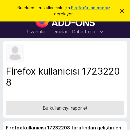
A
Giriş
Bu eklentileri kullanmak için
Firefox’u indirmeniz
B
r
gerekiyor.
u
F
a
b
i
i
l
r
Uzantılar
Temalar
Daha fazla…
d
e
i
r
f
i
o
m
i
x
k
B
a
Firefox kullanıcısı 1723220
p
r
a
8
o
t
w
s
e
r
Bu kullanıcıyı rapor et
E
k
Firefox kullanıcısı 17232208 tarafından geliştirilen
l