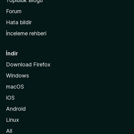
Topluluk Blogu
n
a
Forum
s
Hata bildir
a
İnceleme rehberi
y
f
a
İndir
s
Download Firefox
ı
Windows
n
a
macOS
g
iOS
i
d
Android
i
Linux
n
All