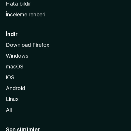
s
Hata bildir
a
İnceleme rehberi
y
f
a
İndir
s
Download Firefox
ı
Windows
n
a
macOS
g
iOS
i
d
Android
i
Linux
n
All
Son sürümler