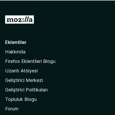
ü
u
z
a
h
n
i
M
y
ç
o
o
p
k
z
u
a
i
Eklentiler
n
l
y
Hakkında
l
o
a
k
Firefox Eklentileri Blogu
'
Uzantı Atölyesi
n
Geliştirici Merkezi
ı
n
Geliştirici Politikaları
a
Topluluk Blogu
n
a
Forum