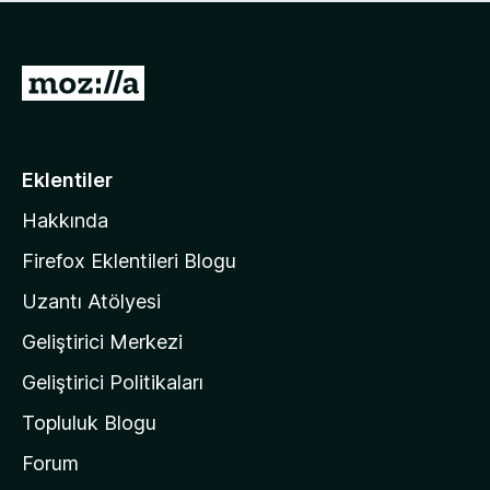
ü
u
z
a
h
n
i
M
y
ç
o
o
p
k
z
u
a
i
Eklentiler
n
l
y
Hakkında
l
o
a
k
Firefox Eklentileri Blogu
'
Uzantı Atölyesi
n
Geliştirici Merkezi
ı
n
Geliştirici Politikaları
a
Topluluk Blogu
n
a
Forum