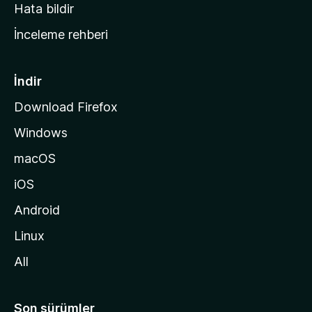
s
Hata bildir
a
İnceleme rehberi
y
f
a
İndir
s
Download Firefox
ı
Windows
n
a
macOS
g
iOS
i
d
Android
i
Linux
n
All
Son sürümler