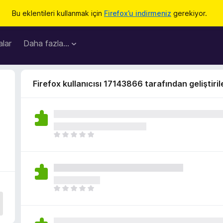
Bu eklentileri kullanmak için
Firefox’u indirmeniz
gerekiyor.
lar
Daha fazla…
Firefox kullanıcısı 17143866 tarafından geliştiril
H
e
n
ü
z
h
H
i
e
ç
n
p
ü