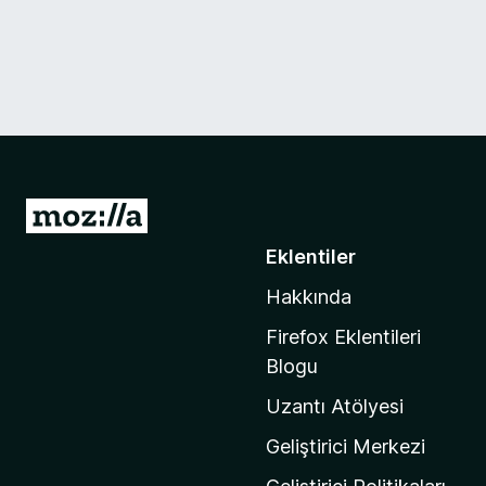
M
o
Eklentiler
z
Hakkında
i
l
Firefox Eklentileri
l
Blogu
a
Uzantı Atölyesi
'
n
Geliştirici Merkezi
ı