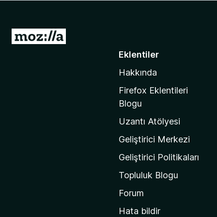
e
n
t
M
i
o
Eklentiler
l
z
e
Hakkında
i
r
l
i
Firefox Eklentileri
l
Blogu
a
Uzantı Atölyesi
'
n
Geliştirici Merkezi
ı
Geliştirici Politikaları
n
Topluluk Blogu
a
n
Forum
a
Hata bildir