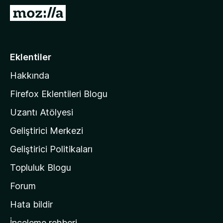
e
M
n
o
t
z
i
i
Eklentiler
l
l
e
Hakkında
l
r
a
i
Firefox Eklentileri Blogu
'
Uzantı Atölyesi
n
Geliştirici Merkezi
ı
n
Geliştirici Politikaları
a
Topluluk Blogu
n
a
Forum
s
Hata bildir
a
İnceleme rehberi