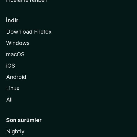
y
f
a
İndir
s
Download Firefox
ı
Windows
n
a
macOS
g
iOS
i
d
Android
i
Linux
n
All
Son sürümler
Nightly