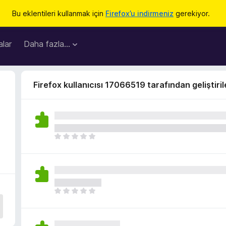
Bu eklentileri kullanmak için
Firefox’u indirmeniz
gerekiyor.
lar
Daha fazla…
Firefox kullanıcısı 17066519 tarafından geliştiril
H
e
n
ü
z
h
H
i
e
ç
n
p
ü