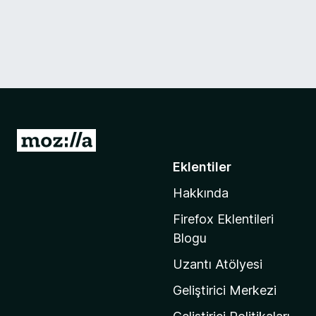
M
o
Eklentiler
z
Hakkında
i
l
Firefox Eklentileri
l
Blogu
a
Uzantı Atölyesi
'
n
Geliştirici Merkezi
ı