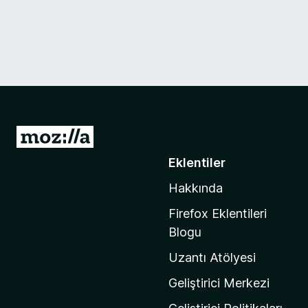
M
o
Eklentiler
z
Hakkında
i
l
Firefox Eklentileri
l
Blogu
a
Uzantı Atölyesi
'
n
Geliştirici Merkezi
ı