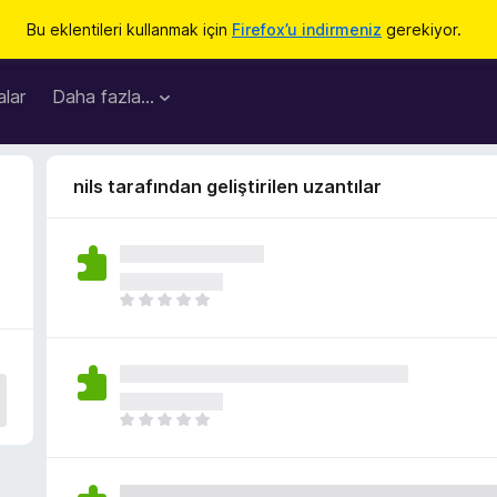
Bu eklentileri kullanmak için
Firefox’u indirmeniz
gerekiyor.
lar
Daha fazla…
nils tarafından geliştirilen uzantılar
H
e
n
ü
z
h
H
i
e
ç
n
p
ü