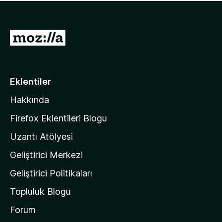
ü
u
z
a
h
n
i
M
y
ç
o
o
p
k
z
u
a
i
Eklentiler
n
l
y
Hakkında
l
o
a
k
Firefox Eklentileri Blogu
'
Uzantı Atölyesi
n
Geliştirici Merkezi
ı
n
Geliştirici Politikaları
a
Topluluk Blogu
n
a
Forum