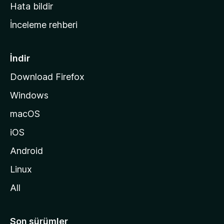
s
Hata bildir
a
İnceleme rehberi
y
f
a
İndir
s
Download Firefox
ı
Windows
n
a
macOS
g
iOS
i
d
Android
i
Linux
n
All
Son sürümler