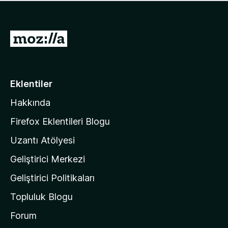
ü
u
z
a
h
n
i
M
y
ç
o
o
p
k
z
u
a
i
Eklentiler
n
l
y
Hakkında
l
o
a
k
Firefox Eklentileri Blogu
'
Uzantı Atölyesi
n
Geliştirici Merkezi
ı
n
Geliştirici Politikaları
a
Topluluk Blogu
n
a
Forum