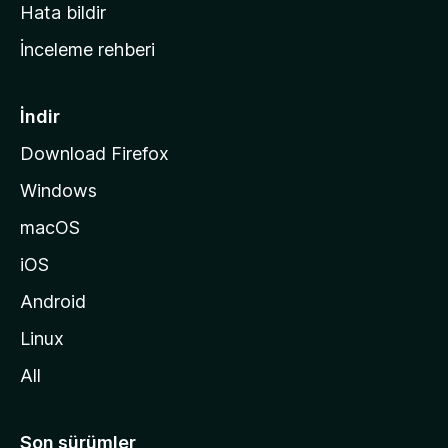
s
Hata bildir
a
İnceleme rehberi
y
f
a
İndir
s
Download Firefox
ı
Windows
n
a
macOS
g
iOS
i
d
Android
i
Linux
n
All
Son sürümler