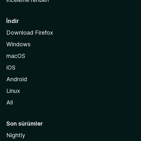
y
f
a
İndir
s
Download Firefox
ı
Windows
n
a
macOS
g
iOS
i
d
Android
i
Linux
n
All
Son sürümler
Nightly