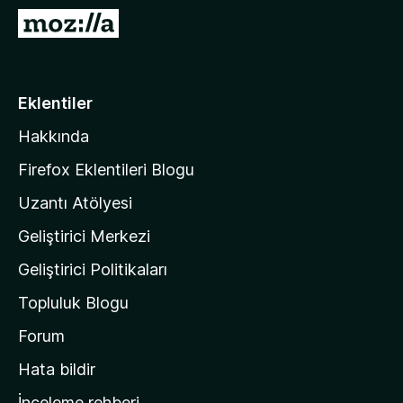
e
M
n
o
t
z
i
i
Eklentiler
l
l
e
Hakkında
l
r
a
i
Firefox Eklentileri Blogu
'
Uzantı Atölyesi
n
Geliştirici Merkezi
ı
n
Geliştirici Politikaları
a
Topluluk Blogu
n
a
Forum
s
Hata bildir
a
İnceleme rehberi