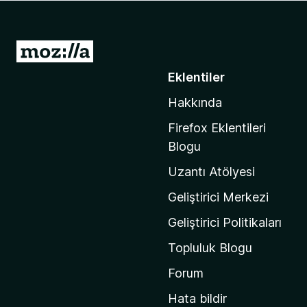
e
n
t
M
i
o
Eklentiler
l
z
e
Hakkında
i
r
l
i
Firefox Eklentileri
l
Blogu
a
Uzantı Atölyesi
'
n
Geliştirici Merkezi
ı
Geliştirici Politikaları
n
Topluluk Blogu
a
n
Forum
a
Hata bildir