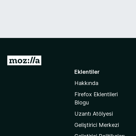
M
o
Eklentiler
z
Hakkında
i
l
Firefox Eklentileri
l
Blogu
a
Uzantı Atölyesi
'
n
Geliştirici Merkezi
ı