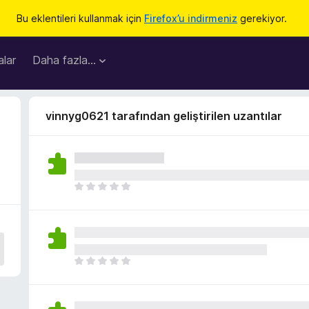
Bu eklentileri kullanmak için
Firefox’u indirmeniz
gerekiyor.
lar
Daha fazla…
vinnyg0621 tarafından geliştirilen uzantılar
H
e
n
ü
z
h
H
i
e
ç
n
p
ü