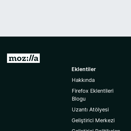
M
o
Eklentiler
z
Hakkında
i
l
Firefox Eklentileri
l
Blogu
a
Uzantı Atölyesi
'
n
Geliştirici Merkezi
ı