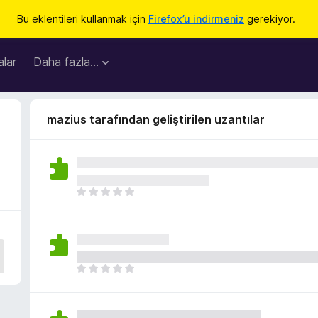
Bu eklentileri kullanmak için
Firefox’u indirmeniz
gerekiyor.
lar
Daha fazla…
mazius tarafından geliştirilen uzantılar
H
e
n
ü
z
h
H
i
e
ç
n
p
ü