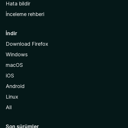
s
Hata bildir
a
İnceleme rehberi
y
f
a
İndir
s
Download Firefox
ı
Windows
n
a
macOS
g
iOS
i
d
Android
i
Linux
n
All
Son sürümler