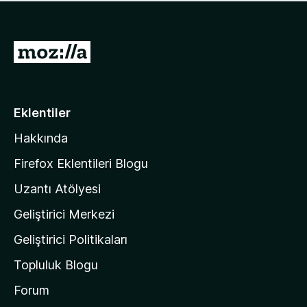
ü
u
z
a
h
n
i
M
y
ç
o
o
p
k
z
u
a
i
Eklentiler
n
l
y
Hakkında
l
o
a
k
Firefox Eklentileri Blogu
'
Uzantı Atölyesi
n
Geliştirici Merkezi
ı
n
Geliştirici Politikaları
a
Topluluk Blogu
n
a
Forum