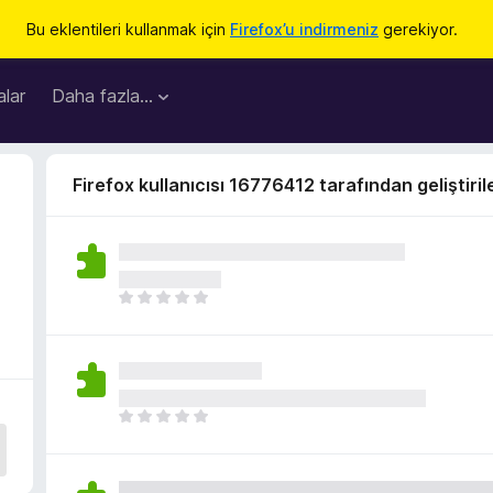
Bu eklentileri kullanmak için
Firefox’u indirmeniz
gerekiyor.
lar
Daha fazla…
Firefox kullanıcısı 16776412 tarafından geliştiril
H
e
n
ü
z
h
H
i
e
ç
n
p
ü