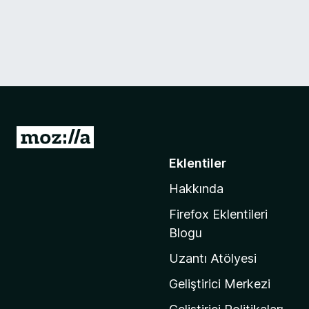
M
o
Eklentiler
z
Hakkında
i
l
Firefox Eklentileri
l
Blogu
a
Uzantı Atölyesi
'
n
Geliştirici Merkezi
ı