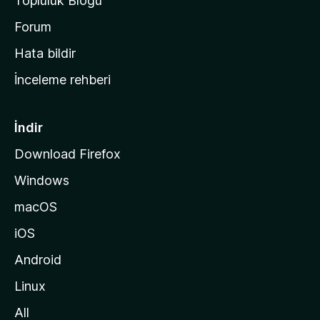
Topluluk Blogu
n
a
Forum
s
Hata bildir
a
İnceleme rehberi
y
f
a
İndir
s
Download Firefox
ı
Windows
n
a
macOS
g
iOS
i
d
Android
i
Linux
n
All