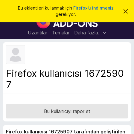
A
Giriş
Bu eklentileri kullanmak için
Firefox’u indirmeniz
B
r
gerekiyor.
u
F
a
b
i
i
l
r
Uzantılar
Temalar
Daha fazla…
d
e
i
r
f
i
o
m
i
x
k
B
a
Firefox kullanıcısı 1672590
p
r
a
7
o
t
w
s
e
r
Bu kullanıcıyı rapor et
E
k
Firefox kullanıcısı 16725907 tarafından geliştirilen
l