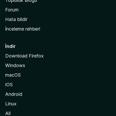
Topluluk Blogu
n
a
Forum
s
Hata bildir
a
İnceleme rehberi
y
f
a
İndir
s
Download Firefox
ı
Windows
n
a
macOS
g
iOS
i
d
Android
i
Linux
n
All