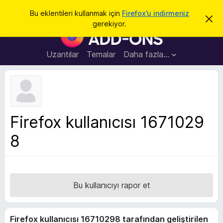
A
Giriş
Bu eklentileri kullanmak için
Firefox’u indirmeniz
B
r
gerekiyor.
u
F
a
b
i
i
l
r
Uzantılar
Temalar
Daha fazla…
d
e
i
r
f
i
o
m
i
x
k
B
a
Firefox kullanıcısı 1671029
p
r
a
8
o
t
w
s
e
r
Bu kullanıcıyı rapor et
E
k
Firefox kullanıcısı 16710298 tarafından geliştirilen
l