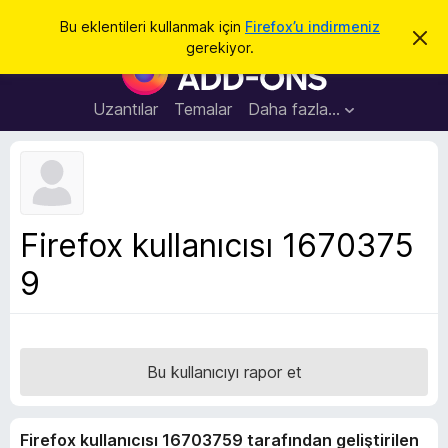
A
Giriş
Bu eklentileri kullanmak için
Firefox’u indirmeniz
B
r
gerekiyor.
u
F
a
b
i
i
l
r
Uzantılar
Temalar
Daha fazla…
d
e
i
r
f
i
o
m
i
x
k
B
a
Firefox kullanıcısı 1670375
p
r
a
9
o
t
w
s
e
r
Bu kullanıcıyı rapor et
E
k
Firefox kullanıcısı 16703759 tarafından geliştirilen
l