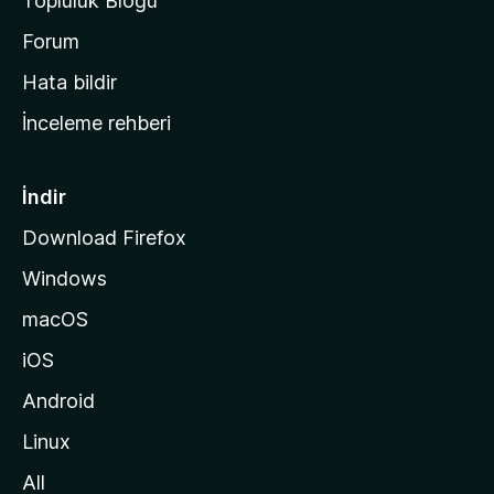
Topluluk Blogu
n
a
Forum
s
Hata bildir
a
İnceleme rehberi
y
f
a
İndir
s
Download Firefox
ı
Windows
n
a
macOS
g
iOS
i
d
Android
i
Linux
n
All