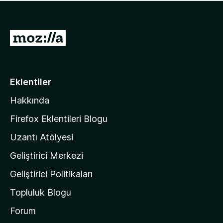
ü
u
z
a
h
n
i
M
y
ç
o
o
p
k
z
u
a
i
Eklentiler
n
l
y
Hakkında
l
o
a
k
Firefox Eklentileri Blogu
'
Uzantı Atölyesi
n
Geliştirici Merkezi
ı
n
Geliştirici Politikaları
a
Topluluk Blogu
n
a
Forum