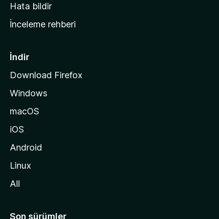
s
Hata bildir
a
İnceleme rehberi
y
f
a
İndir
s
Download Firefox
ı
Windows
n
a
macOS
g
iOS
i
d
Android
i
Linux
n
All
Son sürümler