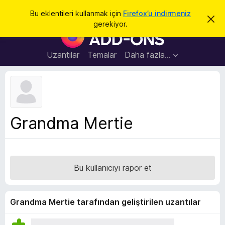
A
Giriş
Bu eklentileri kullanmak için
Firefox’u indirmeniz
B
r
gerekiyor.
u
F
a
b
i
i
l
r
Uzantılar
Temalar
Daha fazla…
d
e
i
r
f
i
o
m
i
x
k
B
a
Grandma Mertie
p
r
a
o
t
w
s
Bu kullanıcıyı rapor et
e
r
E
Grandma Mertie tarafından geliştirilen uzantılar
k
l