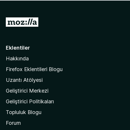
ü
u
z
a
h
n
i
M
y
ç
o
o
p
k
z
u
a
i
Eklentiler
n
l
y
Hakkında
l
o
a
k
Firefox Eklentileri Blogu
'
Uzantı Atölyesi
n
Geliştirici Merkezi
ı
n
Geliştirici Politikaları
a
Topluluk Blogu
n
a
Forum