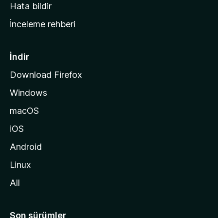
s
Hata bildir
a
İnceleme rehberi
y
f
a
İndir
s
Download Firefox
ı
Windows
n
a
macOS
g
iOS
i
d
Android
i
Linux
n
All
Son sürümler