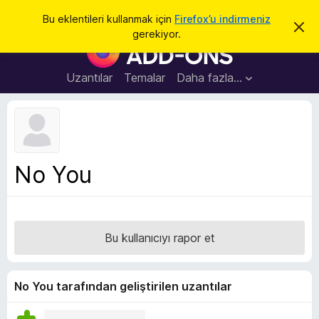
A
Giriş
Bu eklentileri kullanmak için
Firefox’u indirmeniz
B
r
gerekiyor.
u
F
a
b
i
i
l
r
Uzantılar
Temalar
Daha fazla…
d
e
i
r
f
i
o
m
i
x
k
B
a
No You
p
r
a
o
t
w
s
Bu kullanıcıyı rapor et
e
r
E
No You tarafından geliştirilen uzantılar
k
l