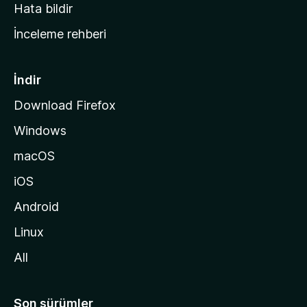
s
Hata bildir
a
İnceleme rehberi
y
f
a
İndir
s
Download Firefox
ı
Windows
n
a
macOS
g
iOS
i
d
Android
i
Linux
n
All
Son sürümler