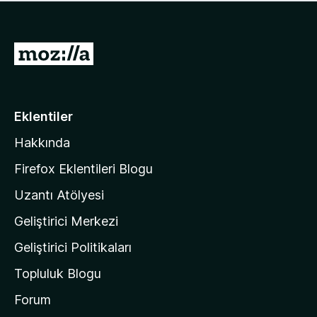
ü
u
z
a
h
n
i
M
y
ç
o
o
p
k
z
u
a
i
Eklentiler
n
l
y
Hakkında
l
o
a
k
Firefox Eklentileri Blogu
'
Uzantı Atölyesi
n
Geliştirici Merkezi
ı
n
Geliştirici Politikaları
a
Topluluk Blogu
n
a
Forum