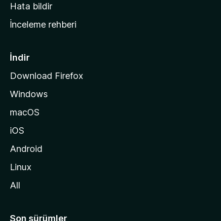
s
Hata bildir
a
İnceleme rehberi
y
f
a
İndir
s
Download Firefox
ı
Windows
n
a
macOS
g
iOS
i
d
Android
i
Linux
n
All
Son sürümler