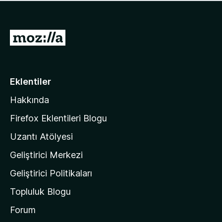
ü
u
z
a
h
n
i
M
y
ç
o
o
p
k
z
u
a
i
Eklentiler
n
l
y
Hakkında
l
o
a
k
Firefox Eklentileri Blogu
'
Uzantı Atölyesi
n
Geliştirici Merkezi
ı
n
Geliştirici Politikaları
a
Topluluk Blogu
n
a
Forum