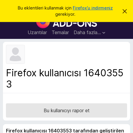
A
Giriş
Bu eklentileri kullanmak için
Firefox’u indirmeniz
B
r
gerekiyor.
u
F
a
b
i
i
l
r
Uzantılar
Temalar
Daha fazla…
d
e
i
r
f
i
o
m
i
x
k
B
a
Firefox kullanıcısı 1640355
p
r
a
3
o
t
w
s
e
r
Bu kullanıcıyı rapor et
E
k
Firefox kullanıcısı 16403553 tarafından geliştirilen
l