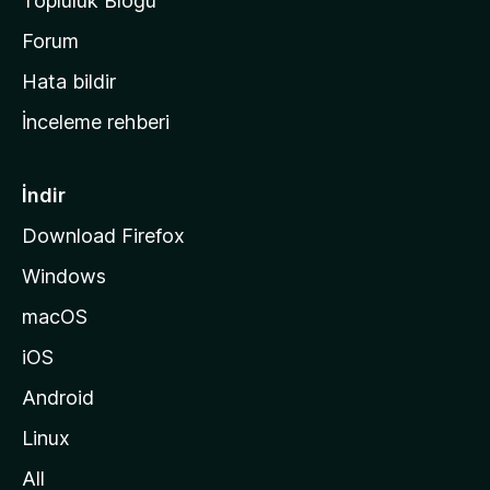
Topluluk Blogu
n
a
Forum
s
Hata bildir
a
İnceleme rehberi
y
f
a
İndir
s
Download Firefox
ı
Windows
n
a
macOS
g
iOS
i
d
Android
i
Linux
n
All