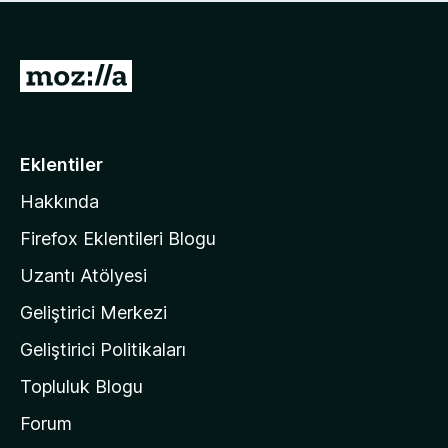
ü
u
z
a
h
n
i
M
y
ç
o
o
p
k
z
u
a
i
Eklentiler
n
l
y
Hakkında
l
o
a
k
Firefox Eklentileri Blogu
'
Uzantı Atölyesi
n
Geliştirici Merkezi
ı
n
Geliştirici Politikaları
a
Topluluk Blogu
n
a
Forum