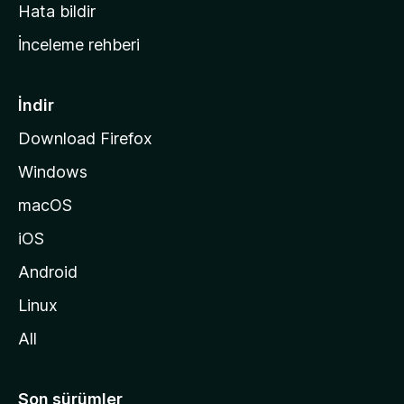
s
Hata bildir
a
İnceleme rehberi
y
f
a
İndir
s
Download Firefox
ı
Windows
n
a
macOS
g
iOS
i
d
Android
i
Linux
n
All
Son sürümler