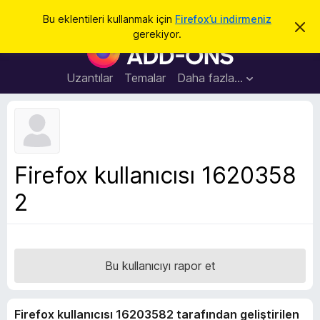
A
Giriş
Bu eklentileri kullanmak için
Firefox’u indirmeniz
B
r
gerekiyor.
u
F
a
b
i
i
l
r
Uzantılar
Temalar
Daha fazla…
d
e
i
r
f
i
o
m
i
x
k
B
a
Firefox kullanıcısı 1620358
p
r
a
2
o
t
w
s
e
r
Bu kullanıcıyı rapor et
E
k
Firefox kullanıcısı 16203582 tarafından geliştirilen
l