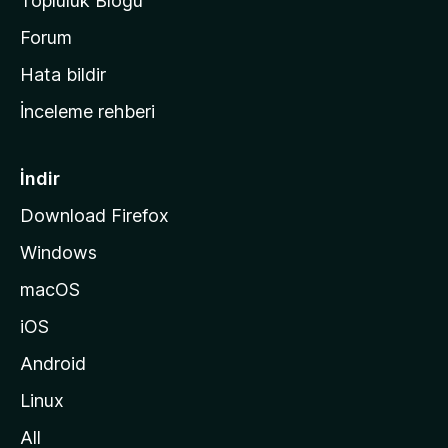
Topluluk Blogu
n
a
Forum
s
Hata bildir
a
İnceleme rehberi
y
f
a
İndir
s
Download Firefox
ı
Windows
n
a
macOS
g
iOS
i
d
Android
i
Linux
n
All