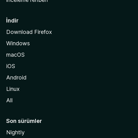
y
f
a
İndir
s
Download Firefox
ı
Windows
n
a
macOS
g
iOS
i
d
Android
i
Linux
n
All
Son sürümler
Nightly