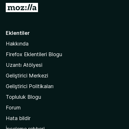
e
M
n
o
t
z
i
i
Eklentiler
l
l
e
Hakkında
l
r
a
i
Firefox Eklentileri Blogu
'
Uzantı Atölyesi
n
Geliştirici Merkezi
ı
n
Geliştirici Politikaları
a
Topluluk Blogu
n
a
Forum
s
Hata bildir
a
İnceleme rehberi