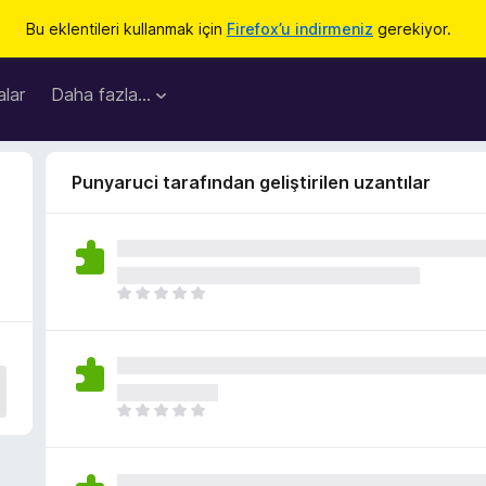
Bu eklentileri kullanmak için
Firefox’u indirmeniz
gerekiyor.
lar
Daha fazla…
Punyaruci tarafından geliştirilen uzantılar
H
e
n
ü
z
h
H
i
e
ç
n
p
ü