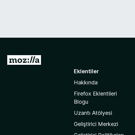
M
o
Eklentiler
z
Hakkında
i
l
Firefox Eklentileri
l
Blogu
a
Uzantı Atölyesi
'
n
Geliştirici Merkezi
ı