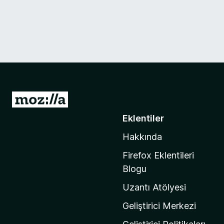
M
o
Eklentiler
z
Hakkında
i
l
Firefox Eklentileri
l
Blogu
a
Uzantı Atölyesi
'
n
Geliştirici Merkezi
ı