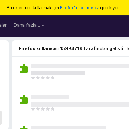
Bu eklentileri kullanmak için
Firefox’u indirmeniz
gerekiyor.
lar
Daha fazla…
Firefox kullanıcısı 15984719 tarafından geliştiril
H
e
n
ü
z
h
H
i
e
ç
n
p
ü