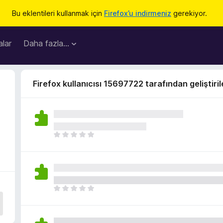
Bu eklentileri kullanmak için
Firefox’u indirmeniz
gerekiyor.
lar
Daha fazla…
Firefox kullanıcısı 15697722 tarafından geliştiril
H
e
n
ü
z
h
H
i
e
ç
n
p
ü