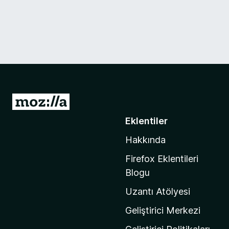
M
o
Eklentiler
z
Hakkında
i
l
Firefox Eklentileri
l
Blogu
a
Uzantı Atölyesi
'
n
Geliştirici Merkezi
ı