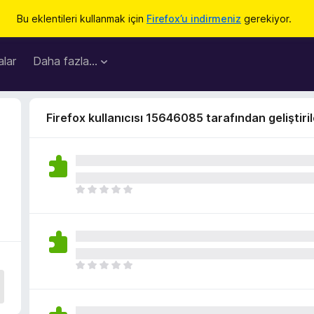
Bu eklentileri kullanmak için
Firefox’u indirmeniz
gerekiyor.
lar
Daha fazla…
Firefox kullanıcısı 15646085 tarafından geliştiri
H
e
n
ü
z
h
H
i
e
ç
n
p
ü