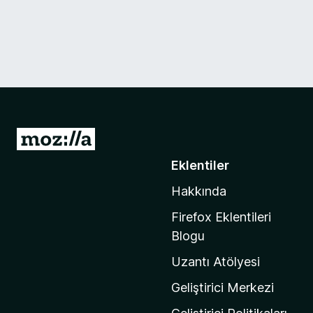
M
o
Eklentiler
z
Hakkında
i
l
Firefox Eklentileri
l
Blogu
a
Uzantı Atölyesi
'
n
Geliştirici Merkezi
ı