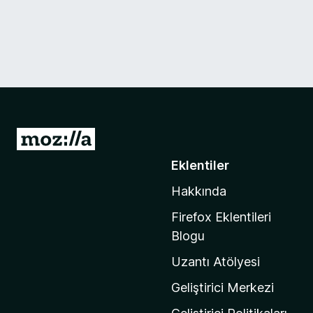
M
o
Eklentiler
z
Hakkında
i
l
Firefox Eklentileri
l
Blogu
a
Uzantı Atölyesi
'
n
Geliştirici Merkezi
ı