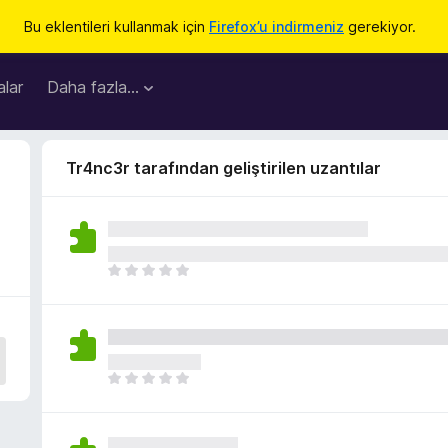
Bu eklentileri kullanmak için
Firefox’u indirmeniz
gerekiyor.
lar
Daha fazla…
Tr4nc3r tarafından geliştirilen uzantılar
H
e
n
ü
z
h
H
i
e
ç
n
p
ü