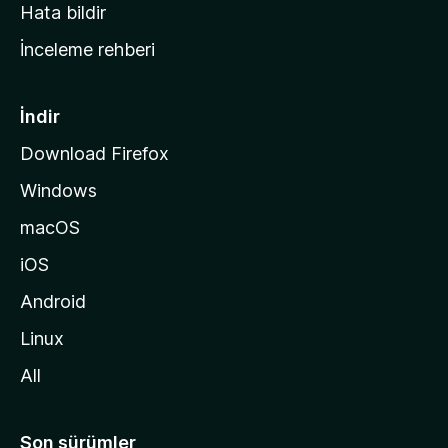
s
Hata bildir
a
İnceleme rehberi
y
f
a
İndir
s
Download Firefox
ı
Windows
n
a
macOS
g
iOS
i
d
Android
i
Linux
n
All
Son sürümler