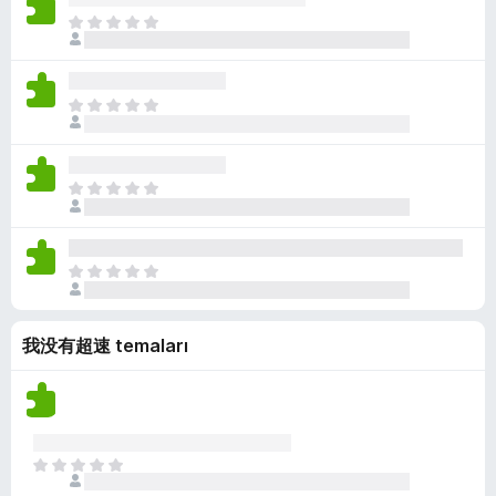
a
ü
k
ç
H
n
z
p
e
y
h
u
n
o
i
a
ü
k
ç
H
n
z
p
e
y
h
u
n
o
i
a
ü
k
ç
H
n
z
p
e
y
h
u
n
o
i
a
ü
k
ç
H
n
z
p
e
y
h
u
n
o
i
a
我没有超速 temaları
ü
k
ç
n
z
p
y
h
u
o
i
a
k
ç
n
p
H
y
u
e
o