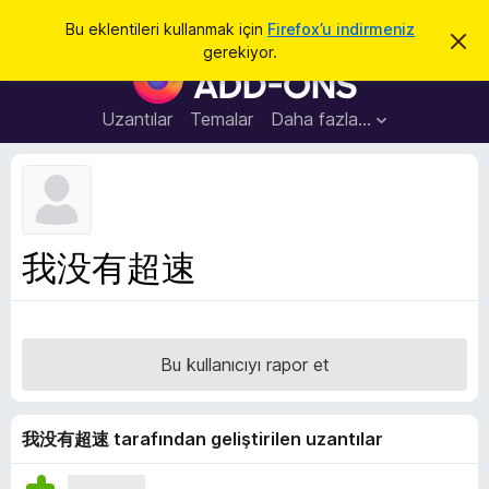
A
Giriş
Bu eklentileri kullanmak için
Firefox’u indirmeniz
B
r
gerekiyor.
u
F
a
b
i
i
l
r
Uzantılar
Temalar
Daha fazla…
d
e
i
r
f
i
o
m
i
x
k
B
a
我没有超速
p
r
a
o
t
w
s
Bu kullanıcıyı rapor et
e
r
E
我没有超速 tarafından geliştirilen uzantılar
k
l