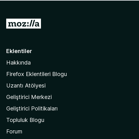
ü
u
z
a
h
n
i
M
y
ç
o
o
p
k
z
u
a
i
Eklentiler
n
l
y
Hakkında
l
o
a
k
Firefox Eklentileri Blogu
'
Uzantı Atölyesi
n
Geliştirici Merkezi
ı
n
Geliştirici Politikaları
a
Topluluk Blogu
n
a
Forum