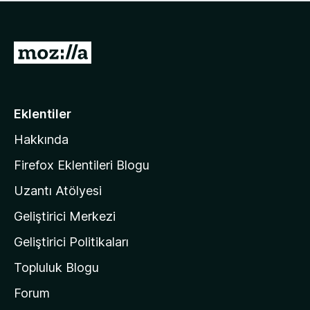
ü
u
z
a
h
n
i
M
y
ç
o
o
p
k
z
u
a
i
Eklentiler
n
l
y
Hakkında
l
o
a
k
Firefox Eklentileri Blogu
'
Uzantı Atölyesi
n
Geliştirici Merkezi
ı
n
Geliştirici Politikaları
a
Topluluk Blogu
n
a
Forum