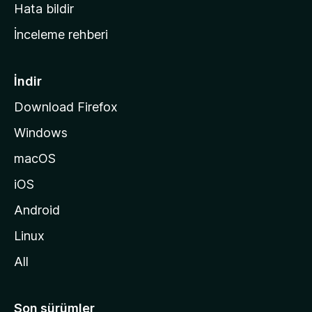
s
Hata bildir
a
İnceleme rehberi
y
f
a
İndir
s
Download Firefox
ı
Windows
n
a
macOS
g
iOS
i
d
Android
i
Linux
n
All
Son sürümler