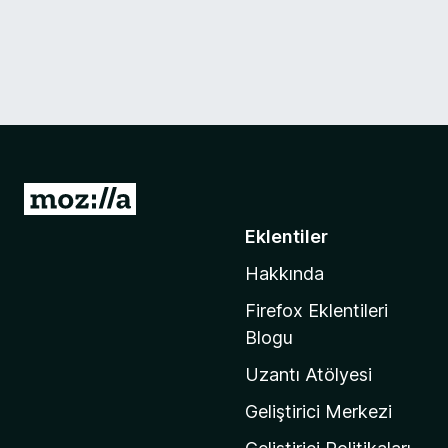
M
o
Eklentiler
z
Hakkında
i
l
Firefox Eklentileri
l
Blogu
a
Uzantı Atölyesi
'
n
Geliştirici Merkezi
ı