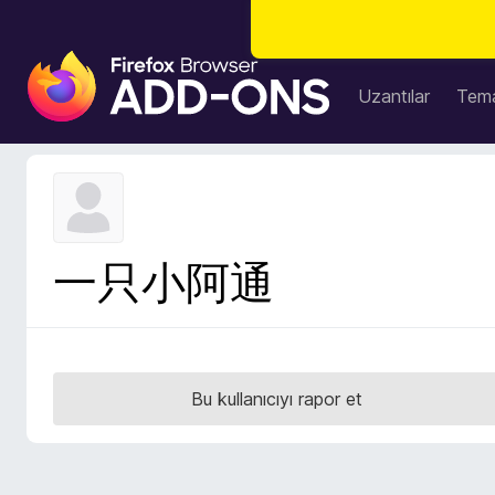
F
i
Uzantılar
Tema
r
e
f
o
x
B
一只小阿通
r
o
w
s
e
Bu kullanıcıyı rapor et
r
E
k
l