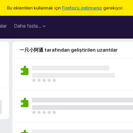
Bu eklentileri kullanmak için
Firefox’u indirmeniz
gerekiyor.
lar
Daha fazla…
一只小阿通 tarafından geliştirilen uzantılar
H
e
n
ü
z
h
H
i
e
ç
n
p
ü