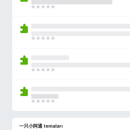
z
a
h
H
n
i
e
y
ç
n
o
p
ü
k
u
z
a
h
H
n
i
e
y
ç
n
o
p
ü
k
u
z
a
h
H
n
i
e
y
ç
n
o
p
ü
k
u
z
a
h
H
n
i
e
y
ç
n
o
p
ü
k
u
一只小阿通 temaları
z