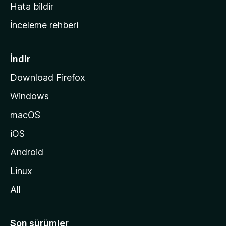
s
Hata bildir
a
İnceleme rehberi
y
f
a
İndir
s
Download Firefox
ı
Windows
n
a
macOS
g
iOS
i
d
Android
i
Linux
n
All
Son sürümler