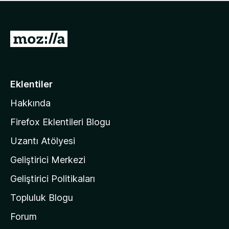
ü
u
z
a
h
n
i
M
y
ç
o
o
p
k
z
u
a
i
Eklentiler
n
l
y
Hakkında
l
o
a
k
Firefox Eklentileri Blogu
'
Uzantı Atölyesi
n
Geliştirici Merkezi
ı
n
Geliştirici Politikaları
a
Topluluk Blogu
n
a
Forum