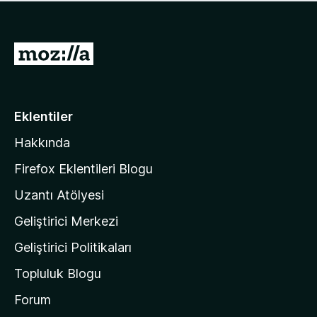
ü
u
z
a
h
n
i
M
y
ç
o
o
p
k
z
u
a
i
Eklentiler
n
l
y
Hakkında
l
o
a
k
Firefox Eklentileri Blogu
'
Uzantı Atölyesi
n
Geliştirici Merkezi
ı
n
Geliştirici Politikaları
a
Topluluk Blogu
n
a
Forum