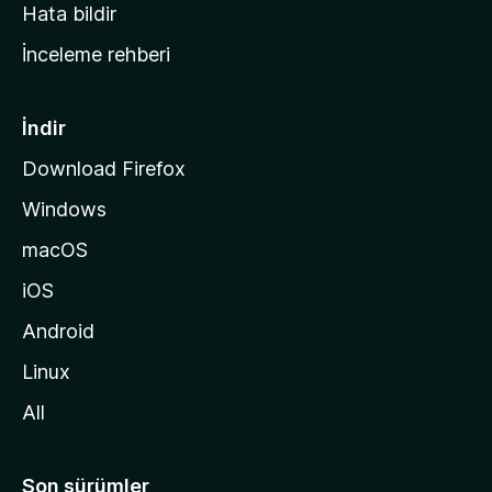
s
Hata bildir
a
İnceleme rehberi
y
f
a
İndir
s
Download Firefox
ı
Windows
n
a
macOS
g
iOS
i
d
Android
i
Linux
n
All
Son sürümler