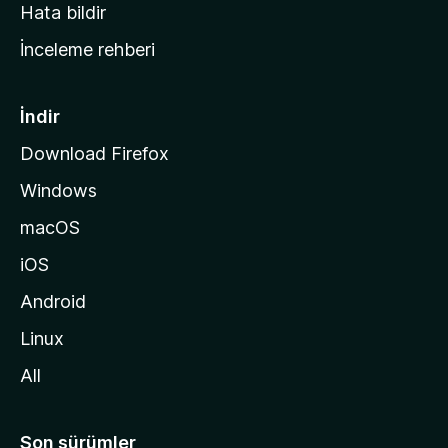
s
Hata bildir
a
İnceleme rehberi
y
f
a
İndir
s
Download Firefox
ı
Windows
n
a
macOS
g
iOS
i
d
Android
i
Linux
n
All
Son sürümler