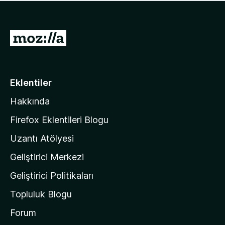
ü
u
z
a
h
n
i
M
y
ç
o
o
p
k
z
u
a
i
Eklentiler
n
l
y
Hakkında
l
o
a
k
Firefox Eklentileri Blogu
'
Uzantı Atölyesi
n
Geliştirici Merkezi
ı
n
Geliştirici Politikaları
a
Topluluk Blogu
n
a
Forum