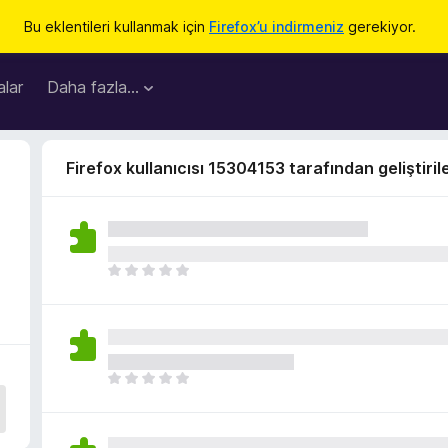
Bu eklentileri kullanmak için
Firefox’u indirmeniz
gerekiyor.
lar
Daha fazla…
Firefox kullanıcısı 15304153 tarafından geliştiril
H
e
n
ü
z
h
H
i
e
ç
n
p
ü